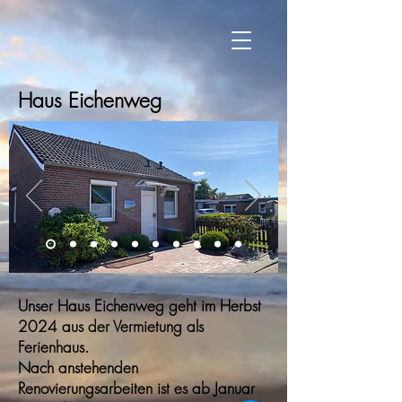
Haus Eichenweg
Unser Haus Eichenweg geht im Herbst
2024 aus der Vermietung als
Ferienhaus.
Nach anstehenden
Renovierungsarbeiten ist es ab Januar